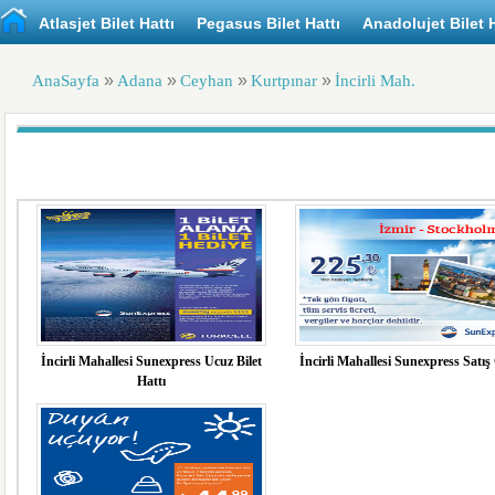
Atlasjet Bilet Hattı
Pegasus Bilet Hattı
Anadolujet Bilet H
»
»
»
»
AnaSayfa
Adana
Ceyhan
Kurtpınar
İncirli Mah.
İncirli Mahallesi Sunexpress Ucuz Bilet
İncirli Mahallesi Sunexpress Satış 
Hattı