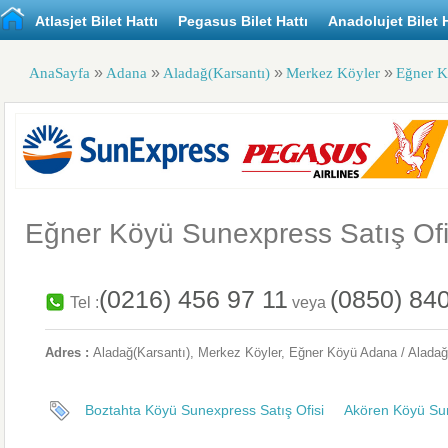
Atlasjet Bilet Hattı
Pegasus Bilet Hattı
Anadolujet Bilet H
»
»
»
»
AnaSayfa
Adana
Aladağ(Karsantı)
Merkez Köyler
Eğner 
Eğner Köyü Sunexpress Satış Ofi
(0216) 456 97 11
(0850) 84
Tel :
veya
Adres :
Aladağ(Karsantı)
, Merkez Köyler,
Eğner Köyü
Adana / Aladağ
Boztahta Köyü Sunexpress Satış Ofisi
Akören Köyü Sun