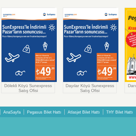
Dölekli Köyü Sunexpress
Dayılar Köyü Sunexpress
Darı
Satış Ofisi
Satış Ofisi
AnaSayfa
Pegasus Bilet Hattı
Atlasjet Bilet Hattı
THY Bilet Hattı