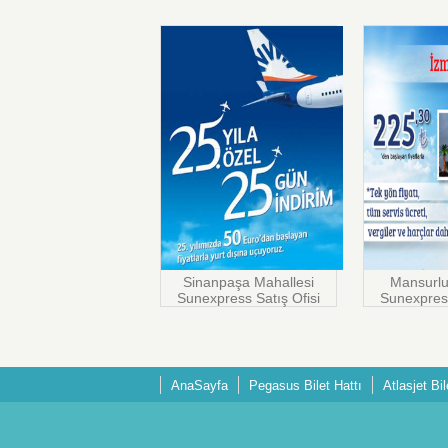
Sinanpaşa Mahallesi
Mansurlu
Sunexpress Satış Ofisi
Sunexpress
AnaSayfa
Pegasus Bilet Hattı
Atlasjet Bil