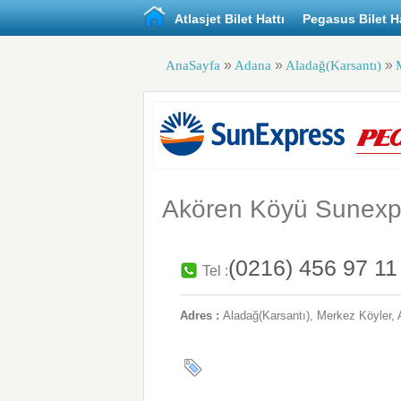
Atlasjet Bilet Hattı
Pegasus Bilet Ha
»
»
»
AnaSayfa
Adana
Aladağ(Karsantı)
Akören Köyü Sunexpr
(0216) 456 97 11
Tel :
Adres :
Aladağ(Karsantı)
, Merkez Köyler,