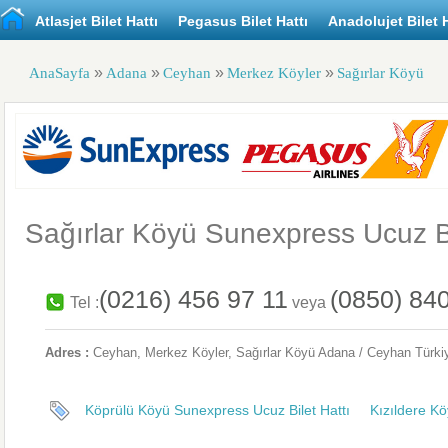
Atlasjet Bilet Hattı
Pegasus Bilet Hattı
Anadolujet Bilet H
»
»
»
»
AnaSayfa
Adana
Ceyhan
Merkez Köyler
Sağırlar Köyü
Sağırlar Köyü Sunexpress Ucuz Bi
(0216) 456 97 11
(0850) 84
Tel :
veya
Adres :
Ceyhan
, Merkez Köyler,
Sağırlar Köyü
Adana / Ceyhan
Türki
Köprülü Köyü Sunexpress Ucuz Bilet Hattı
Kızıldere Kö