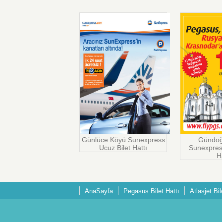
Günlüce Köyü Sunexpress
Gündoğ
Ucuz Bilet Hattı
Sunexpres
H
AnaSayfa
Pegasus Bilet Hattı
Atlasjet Bil