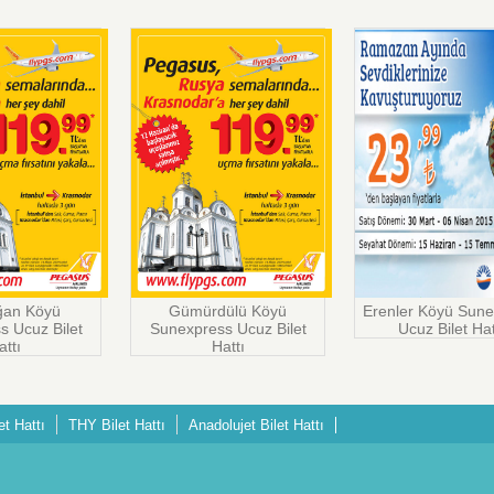
an Köyü
Gümürdülü Köyü
Erenler Köyü Sune
s Ucuz Bilet
Sunexpress Ucuz Bilet
Ucuz Bilet Hat
attı
Hattı
et Hattı
THY Bilet Hattı
Anadolujet Bilet Hattı