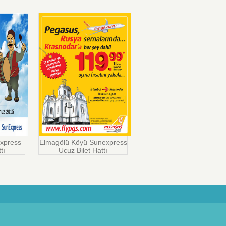
xpress
Elmagölü Köyü Sunexpress
tı
Ucuz Bilet Hattı