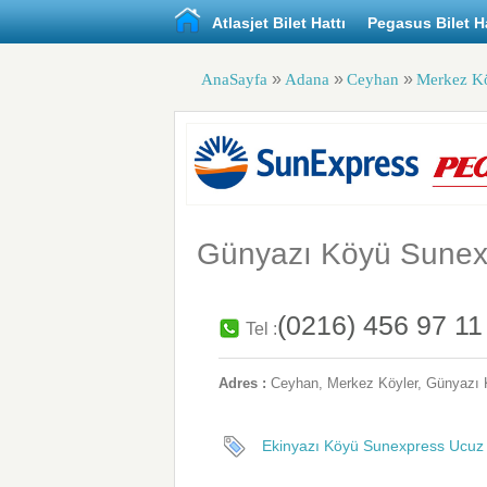
Atlasjet Bilet Hattı
Pegasus Bilet Ha
»
»
»
AnaSayfa
Adana
Ceyhan
Merkez K
Günyazı Köyü Sunexp
(0216) 456 97 11
Tel :
Adres :
Ceyhan
, Merkez Köyler,
Günyazı
Ekinyazı Köyü Sunexpress Ucuz B