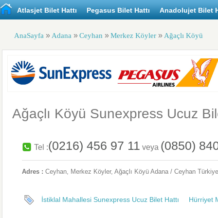
Atlasjet Bilet Hattı
Pegasus Bilet Hattı
Anadolujet Bilet H
»
»
»
»
AnaSayfa
Adana
Ceyhan
Merkez Köyler
Ağaçlı Köyü
Ağaçlı Köyü Sunexpress Ucuz Bile
(0216) 456 97 11
(0850) 84
Tel :
veya
Adres :
Ceyhan
, Merkez Köyler,
Ağaçlı Köyü
Adana / Ceyhan
Türkiy
İstiklal Mahallesi Sunexpress Ucuz Bilet Hattı
Hürriyet 