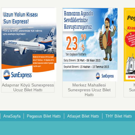
Adapınar Köyü Sunexpress
Merkez Mahallesi
Ucuz Bilet Hattı
Sunexpress Ucuz Bilet
Sun
Hattı
AnaSayfa
Pegasus Bilet Hattı
Atlasjet Bilet Hattı
THY Bilet Hattı