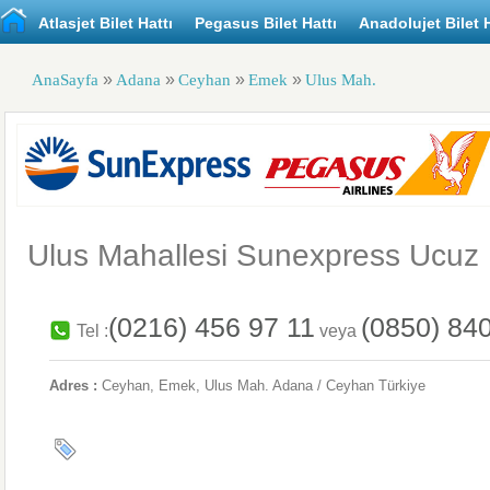
Atlasjet Bilet Hattı
Pegasus Bilet Hattı
Anadolujet Bilet H
»
»
»
»
AnaSayfa
Adana
Ceyhan
Emek
Ulus Mah.
Ulus Mahallesi Sunexpress Ucuz B
(0216) 456 97 11
(0850) 84
Tel :
veya
Adres :
Ceyhan
, Emek,
Ulus Mah.
Adana / Ceyhan
Türkiye