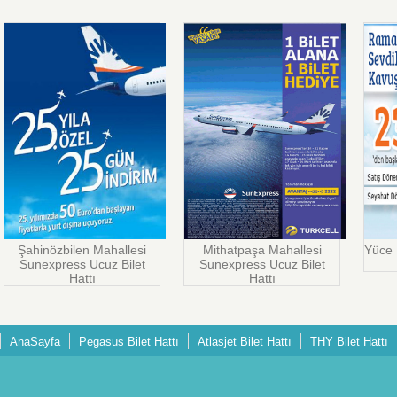
Şahinözbilen Mahallesi
Mithatpaşa Mahallesi
Yüce 
Sunexpress Ucuz Bilet
Sunexpress Ucuz Bilet
Hattı
Hattı
AnaSayfa
Pegasus Bilet Hattı
Atlasjet Bilet Hattı
THY Bilet Hattı