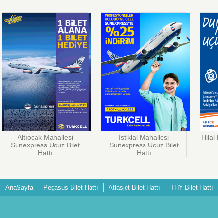
Altıocak Mahallesi
İstiklal Mahallesi
Hilal
Sunexpress Ucuz Bilet
Sunexpress Ucuz Bilet
Hattı
Hattı
AnaSayfa
Pegasus Bilet Hattı
Atlasjet Bilet Hattı
THY Bilet Hattı