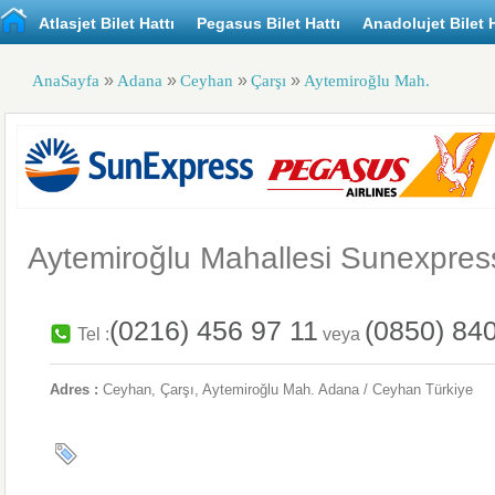
Atlasjet Bilet Hattı
Pegasus Bilet Hattı
Anadolujet Bilet H
»
»
»
»
AnaSayfa
Adana
Ceyhan
Çarşı
Aytemiroğlu Mah.
Aytemiroğlu Mahallesi Sunexpress
(0216) 456 97 11
(0850) 84
Tel :
veya
Adres :
Ceyhan
, Çarşı,
Aytemiroğlu Mah.
Adana / Ceyhan
Türkiye