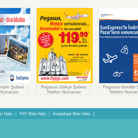
rişim Şubesi
Pegasus Gökçe Şubesi
Pegasus Gerdibi 
 Numarası
Telefon Numarası
Telefon Numar
et Hattı
THY Bilet Hattı
Anadolujet Bilet Hattı