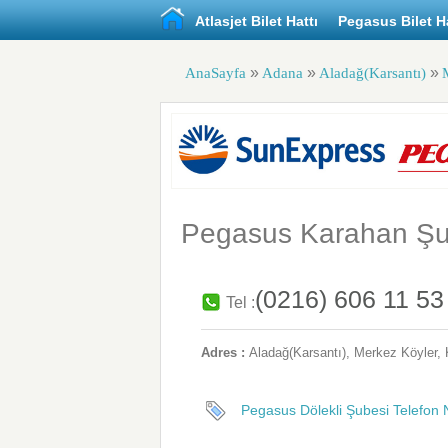
Atlasjet Bilet Hattı
Pegasus Bilet Ha
»
»
»
AnaSayfa
Adana
Aladağ(Karsantı)
Pegasus Karahan Şu
(0216) 606 11 53
Tel :
Adres :
Aladağ(Karsantı)
, Merkez Köyler,
Pegasus Dölekli Şubesi Telefon