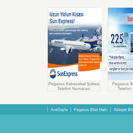
Pegasus Kabasakal Şubesi
Pegasus İb
Telefon Numarası
Telefon
AnaSayfa
Pegasus Bilet Hattı
Atlasjet Bil