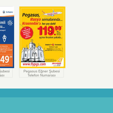
Şubesi
Pegasus Eğner Şubesi
ası
Telefon Numarası