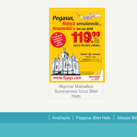
Akpınar Mahallesi
Sunexpress Ucuz Bilet
Hattı
AnaSayfa
Pegasus Bilet Hattı
Atlasjet Bil